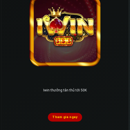
Iwin thưởng tân thủ tới 50K
Tham gia ngay