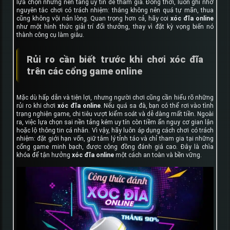
lựa chọn những nền tảng uy tín để tham gia. Đồng thời, luôn ghi nhớ
nguyên tắc chơi có trách nhiệm: thắng không nên quá tự mãn, thua
cũng không vội nản lòng. Quan trọng hơn cả, hãy coi
xóc đĩa online
như một hình thức giải trí đổi thưởng, thay vì đặt kỳ vọng biến nó
thành công cụ làm giàu.
Rủi ro cần biết trước khi chơi xóc đĩa
trên các cổng game online
Mặc dù hấp dẫn và tiện lợi, nhưng người chơi cũng cần hiểu rõ những
rủi ro khi chơi
xóc đĩa online
. Nếu quá sa đà, bạn có thể rơi vào tình
trạng nghiện game, chi tiêu vượt kiểm soát và dễ dàng mất tiền. Ngoài
ra, việc lựa chọn sai nền tảng kém uy tín còn tiềm ẩn nguy cơ gian lận
hoặc lộ thông tin cá nhân. Vì vậy, hãy luôn áp dụng cách chơi có trách
nhiệm: đặt giới hạn vốn, giữ tâm lý tỉnh táo và chỉ tham gia tại những
cổng game minh bạch, được cộng đồng đánh giá cao. Đây là chìa
khóa để tận hưởng
xóc đĩa online
một cách an toàn và bền vững.