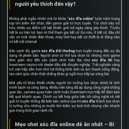
người yêu thích đến vậy?
Không phải ngẫu nhiên mà từ khóa “
xóc đĩa online
” luôn nằm trong
top tìm kiếm khi nhắc đến game giải trí trực tuyến. Trò chơi này sở
hữu nhiều ưu điểm nổi bật khiến giới trẻ ngày càng yêu thích. Trước
hết là sự tiện lợi: bạn có thể tham gia bất cứ lúc nào, ở bất cứ đâu chỉ
cần có một chiếc điện thoại, máy tính hay bất cứ thiết bị di động nào
có kết nối internet.
Bên cạnh đó, game
xóc đĩa đổi thưởng
trực tuyến mang đến sự đa
dạng về phiên bản. Người chơi có thể lựa chọn từ những mini game
đơn giản cho đến các sảnh chơi hiện đại như
xóc đĩa 3D
hay
livestream casino với dealer dẫn dắt chuyên nghiệp. Trải nghiệm càng
trở nên hấp dẫn hơn nhờ hệ thống hình ảnh và âm thanh sống động,
tạo cảm giác chân thật chẳng khác gì ngồi trực tiếp tại sòng bài.
Một yếu tố khác khiến nhiều người tin tưởng lựa chọn chính là tính
minh bạch và công bằng. Nhiều nền tảng đã áp dụng công nghệ chống
gian lận, camera quay toàn cảnh hoặc livestream trực tiếp để đảm bảo
kết quả khách quan. Chính sự kết hợp giữa tiện ích công nghệ và nét
giải trí truyền thống đã biến bản online của trò
xóc đĩa
thành lựa chọn
lý tưởng cho những ai muốn tìm kiếm sự kịch tính nhưng vẫn nhanh
gọn trong thời gian rảnh rỗi.
Mẹo chơi xóc đĩa online dễ ăn nhất – Bí