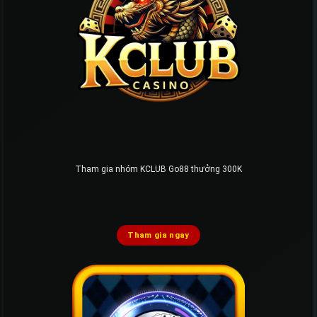
Tham gia nhóm KCLUB Go88 thưởng 300K
Tham gia ngay