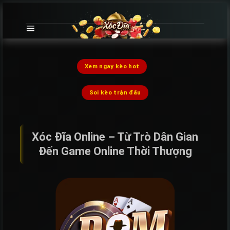
Chuyển
đến
nội
dung
Xem ngay kèo hot
Soi kèo trận đấu
Xóc Đĩa Online – Từ Trò Dân Gian
Đến Game Online Thời Thượng