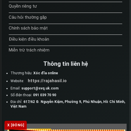
Quyền riêng tư
Câu hỏi thường gặp
Chính sách bảo mật
Điều kiện điều khoản
Miễn trừ trách nhiệm
Thông tin liên hệ
Thương hiệu:
Xóc đĩa online
https://rajahasil.io
Website:
Email:
support@svq.uk.com
Số điện thoại:
091 039 70 90
Địa chỉ:
617/62 Đ. Nguyễn Kiệm, Phường 9, Phú Nhuận, Hồ Chí Minh,
Việt Nam
X [ĐÓNG]