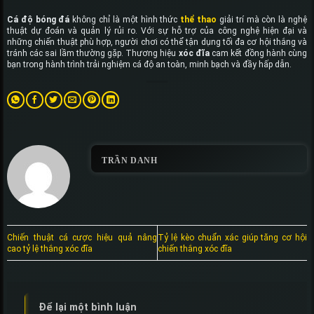
Cá độ bóng đá
không chỉ là một hình thức
thể thao
giải trí mà còn là nghệ
thuật dự đoán và quản lý rủi ro. Với sự hỗ trợ của công nghệ hiện đại và
những chiến thuật phù hợp, người chơi có thể tận dụng tối đa cơ hội thắng và
tránh các sai lầm thường gặp. Thương hiệu
xóc đĩa
cam kết đồng hành cùng
bạn trong hành trình trải nghiệm cá độ an toàn, minh bạch và đầy hấp dẫn.
TRẦN DANH
Chiến thuật cá cược hiệu quả nâng
Tỷ lệ kèo chuẩn xác giúp tăng cơ hội
cao tỷ lệ thắng xóc đĩa
chiến thắng xóc đĩa
Để lại một bình luận