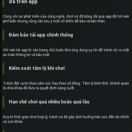
đá trên app
Cùng với sự phát triển của công nghệ, chơi cá độ bóng đá qua app đã trở nên
phổ biến nhưng cũng cần lưu ý một số điểm để bảo vệ bản thân.
Đảm bảo tải app chính thống
Chỉ nên tải app từ các trang chủ hoặc kho ứng dụng uy tín để tránh rủi ro mất
an toàn thông tin và bảo mật.
Kiểm soát tâm lý khi chơi
Tránh đặt cược theo cảm xúc hay theo số đông. Tâm lý bình tĩnh, khách quan
là chìa khóa để đưa ra quyết định sáng suốt.
Hạn chế chơi quá nhiều hoặc quá lâu
Duy trì thời gian chơi hợp lý, tránh sa đà gây ảnh hưởng tiêu cực đến tài chính
và sức khỏe.