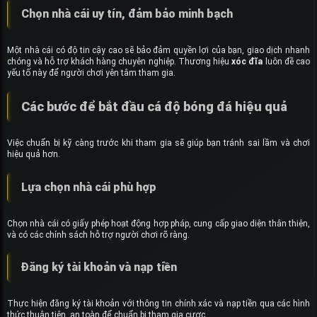
Chọn nhà cái uy tín, đảm bảo minh bạch
Một nhà cái có độ tin cậy cao sẽ bảo đảm quyền lợi của bạn, giao dịch nhanh
chóng và hỗ trợ khách hàng chuyên nghiệp. Thương hiệu
xóc đĩa
luôn đề cao
yếu tố này để người chơi yên tâm tham gia.
Các bước để bắt đầu cá độ bóng đá hiệu quả
Việc chuẩn bị kỹ càng trước khi tham gia sẽ giúp bạn tránh sai lầm và chơi
hiệu quả hơn.
Lựa chọn nhà cái phù hợp
Chọn nhà cái có giấy phép hoạt động hợp pháp, cung cấp giao diện thân thiện,
và có các chính sách hỗ trợ người chơi rõ ràng.
Đăng ký tài khoản và nạp tiền
Thực hiện đăng ký tài khoản với thông tin chính xác và nạp tiền qua các hình
thức thuận tiện, an toàn để chuẩn bị tham gia cược.