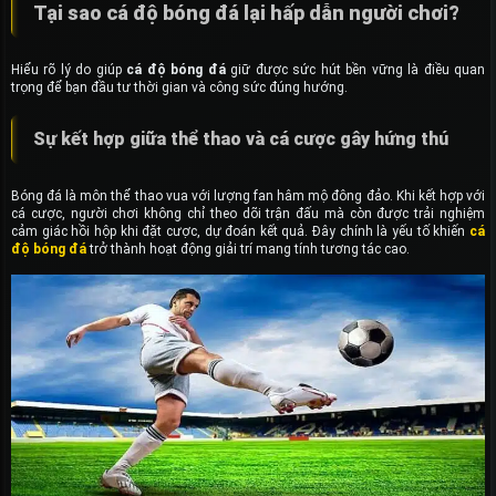
Tại sao cá độ bóng đá lại hấp dẫn người chơi?
Hiểu rõ lý do giúp
cá độ bóng đá
giữ được sức hút bền vững là điều quan
trọng để bạn đầu tư thời gian và công sức đúng hướng.
Sự kết hợp giữa thể thao và cá cược gây hứng thú
Bóng đá là môn thể thao vua với lượng fan hâm mộ đông đảo. Khi kết hợp với
cá cược, người chơi không chỉ theo dõi trận đấu mà còn được trải nghiệm
cảm giác hồi hộp khi đặt cược, dự đoán kết quả. Đây chính là yếu tố khiến
cá
độ bóng đá
trở thành hoạt động giải trí mang tính tương tác cao.