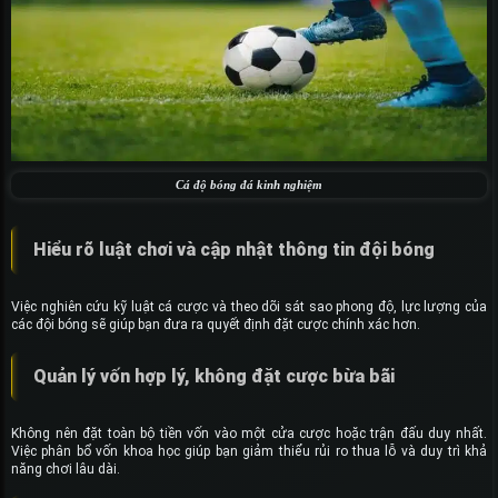
Cá độ bóng đá kinh nghiệm
Hiểu rõ luật chơi và cập nhật thông tin đội bóng
Việc nghiên cứu kỹ luật cá cược và theo dõi sát sao phong độ, lực lượng của
các đội bóng sẽ giúp bạn đưa ra quyết định đặt cược chính xác hơn.
Quản lý vốn hợp lý, không đặt cược bừa bãi
Không nên đặt toàn bộ tiền vốn vào một cửa cược hoặc trận đấu duy nhất.
Việc phân bổ vốn khoa học giúp bạn giảm thiểu rủi ro thua lỗ và duy trì khả
năng chơi lâu dài.