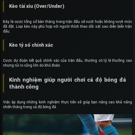
Kèo tài xỉu (Over/Under)
Đây là cược tổng số bàn thắng trong trận đấu sẽ vượt hoặc không vượt mức
đã đặt. Loại kèo này phù hợp với người thích theo dõi sát sao diễn biến trận
đấu.
Kèo tỷ số chính xác
Cược dự đoán kết quả chính xác của trận đấu, thường có tỷ lệ thưởng cao
nhưng rủi ro cũng lớn do khó đoán.
Kinh nghiệm giúp người chơi cá độ bóng đá
thành công
Việc áp dụng những kinh nghiệm thực tiễn sẽ giúp bạn nâng cao khả năng
chiến thắng trong cá độ bóng đá.