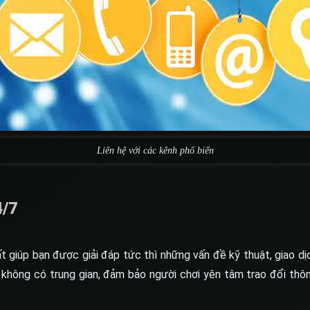
Liên hệ với các kênh phổ biến
4/7
hất giúp bạn được giải đáp tức thì những vấn đề kỹ thuật, giao d
 không có trung gian, đảm bảo người chơi yên tâm trao đổi thôn