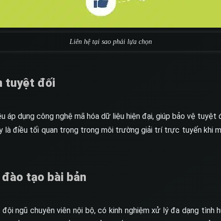
Liên hệ tại sao phải lựa chọn
 tuyệt đối
 áp dụng công nghệ mã hóa dữ liệu hiện đại, giúp bảo vệ tuyệt đ
y là điều tối quan trọng trong môi trường giải trí trực tuyến khi
 đào tạo bài bản
là đội ngũ chuyên viên nội bộ, có kinh nghiệm xử lý đa dạng tình 