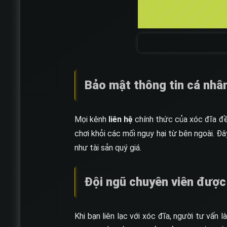
Bảo mật thông tin cá nhân
Mọi kênh
liên hệ
chính thức của xóc đĩa đều
chơi khỏi các mối nguy hại từ bên ngoài. Đâ
như tài sản quý giá.
Đội ngũ chuyên viên được
Khi bạn liên lạc với xóc đĩa, người tư vấn 