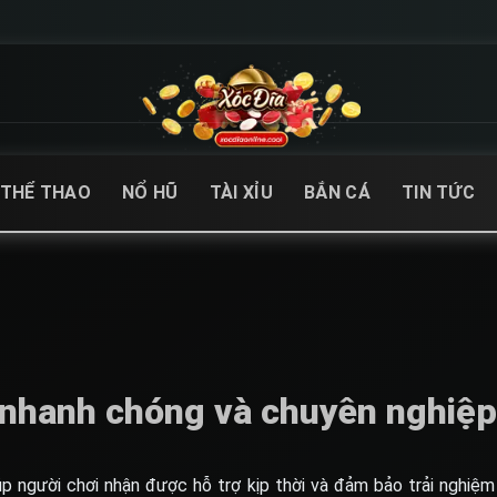
THỂ THAO
NỔ HŨ
TÀI XỈU
BẮN CÁ
TIN TỨC
 nhanh chóng và chuyên nghiệp
úp người chơi nhận được hỗ trợ kịp thời và đảm bảo trải nghiệm