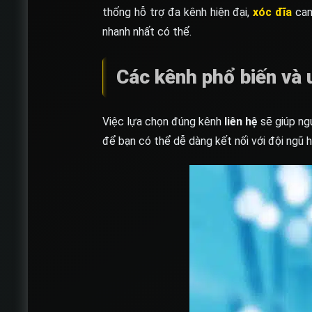
thống hỗ trợ đa kênh hiện đại,
xóc đĩa
cam
nhanh nhất có thể.
Các kênh phổ biến và 
Việc lựa chọn đúng kênh
liên hệ
sẽ giúp ngư
để bạn có thể dễ dàng kết nối với đội ngũ h