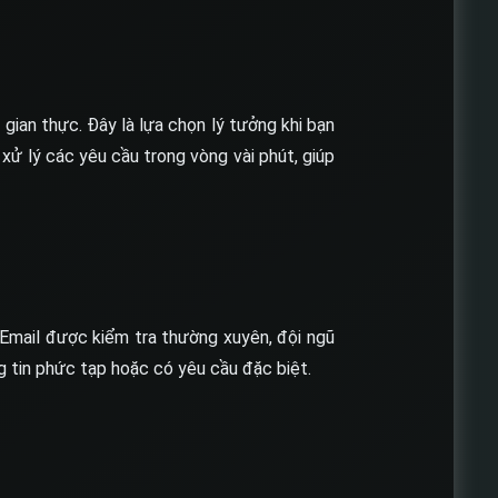
gian thực. Đây là lựa chọn lý tưởng khi bạn
xử lý các yêu cầu trong vòng vài phút, giúp
 Email được kiểm tra thường xuyên, đội ngũ
g tin phức tạp hoặc có yêu cầu đặc biệt.