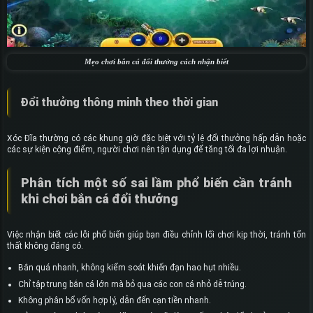
Mẹo chơi bắn cá đổi thưởng cách nhận biết
Đổi thưởng thông minh theo thời gian
Xóc Đĩa thường có các khung giờ đặc biệt với tỷ lệ đổi thưởng hấp dẫn hoặc
các sự kiện cộng điểm, người chơi nên tận dụng để tăng tối đa lợi nhuận.
Phân tích một số sai lầm phổ biến cần tránh
khi chơi bắn cá đổi thưởng
Việc nhận biết các lỗi phổ biến giúp bạn điều chỉnh lối chơi kịp thời, tránh tổn
thất không đáng có.
Bắn quá nhanh, không kiểm soát khiến đạn hao hụt nhiều.
Chỉ tập trung bắn cá lớn mà bỏ qua các con cá nhỏ dễ trúng.
Không phân bổ vốn hợp lý, dẫn đến cạn tiền nhanh.