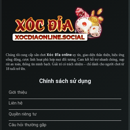
Chúng tôi cung cấp sân chơi
Xóc Đĩa online
uy tín, giao diện thân thiện, hiệu ứng
sống động, cược linh hoạt phù hợp mọi đối tượng. Cam kết hỗ trợ nhanh chóng, nạp
rút an toàn, thông tin minh bạch. Giải trí có trách nhiệm – chỉ dành cho người chơi từ
18 tuổi trở lên.
Chính sách sử dụng
Giới thiệu
Liên hệ
Quyền riêng tư
Câu hỏi thường gặp