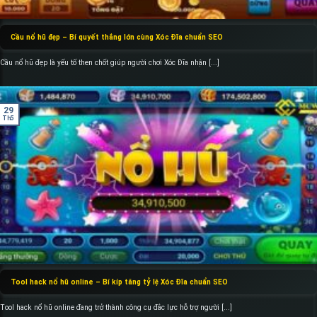
Cầu nổ hũ đẹp – Bí quyết thắng lớn cùng Xóc Đĩa chuẩn SEO
Cầu nổ hũ đẹp là yếu tố then chốt giúp người chơi Xóc Đĩa nhận [...]
29
Th5
Tool hack nổ hũ online – Bí kíp tăng tỷ lệ Xóc Đĩa chuẩn SEO
Tool hack nổ hũ online đang trở thành công cụ đắc lực hỗ trợ người [...]