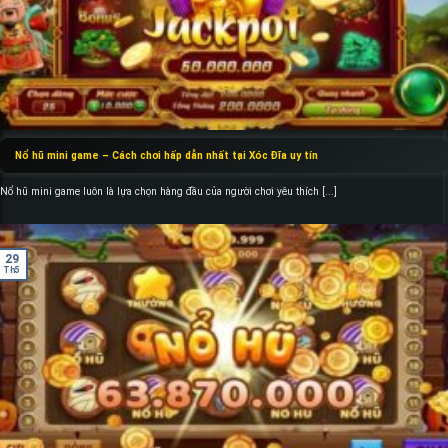
Nổ hũ mini game – Cách chơi hấp dẫn nhất tại Xóc Đĩa uy tín
Nổ hũ mini game luôn là lựa chọn hàng đầu của người chơi yêu thích [...]
29
Th5