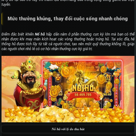
tuyến.
Mức thưởng khủng, thay đổi cuộc sống nhanh chóng
Điểm đặc biệt khiến
Nổ hũ
hấp dẫn nằm ở phần thưởng cực kỳ lớn mà bạn có thể
nhận được khi may mắn kích hoạt các vòng thưởng hoặc trúng hũ. Tại xóc đĩa, hệ
thống hũ được tích lũy từ tất cả người chơi, tạo nên một quỹ thưởng khổng lồ, giúp
các người chơi nhỏ lẻ có cơ hội nhận thưởng cực kỳ giá trị.
Nổ hũ với lý do thu hút