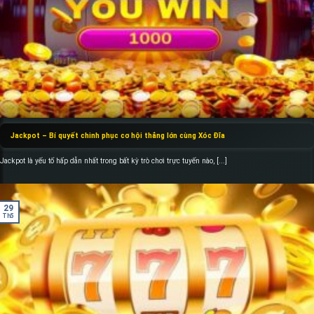
Jackpot – Bí quyết chinh phục cơ hội thắng lớn cùng Xóc Đĩa
Jackpot là yếu tố hấp dẫn nhất trong bất kỳ trò chơi trực tuyến nào, [...]
29
Th5