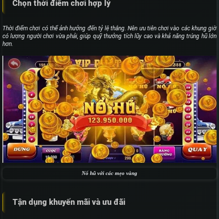
Chọn thời điểm chơi hợp lý
Thời điểm chơi có thể ảnh hưởng đến tỷ lệ thắng. Nên ưu tiên chơi vào các khung giờ
có lượng người chơi vừa phải, giúp quỹ thưởng tích lũy cao và khả năng trúng hũ lớn
hơn.
Nổ hũ với các mẹo vàng
Tận dụng khuyến mãi và ưu đãi